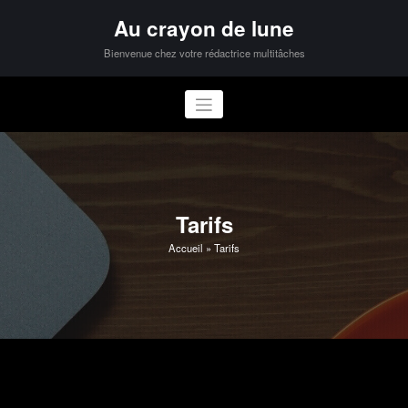
Aller
Au crayon de lune
au
contenu
Bienvenue chez votre rédactrice multitâches
Tarifs
Accueil
»
Tarifs