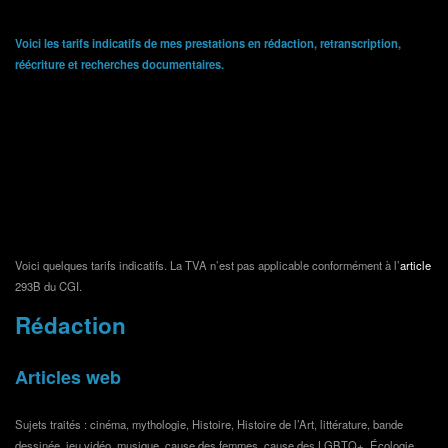
Voici les tarifs indicatifs de mes prestations en rédaction, retranscription,
réécriture et recherches documentaires.
Ces prix ne sont cependant pas figés alors n’hésitez pas à me contacter pour que
nous puissions définir ensemble votre projet et convenir d’un paiement adapté à
votre situation.
La première heure d’entretien qui nous permettra de cerner votre projet est gratuite.
Une fois que nous aurons trouvé un accord, je vous enverrai un devis qui fixera le
prix définitif et vous demanderai de me verser un acompte de 10 % de la somme
totale. Je vous livrerai ensuite votre document dans les délais impartis.
Voici quelques tarifs indicatifs. La TVA n’est pas applicable conformément à l’
article
293B du CGI.
Rédaction
Articles web
Sujets traités : cinéma, mythologie, Histoire, Histoire de l’Art, littérature, bande
dessinée, jeu vidéo, musique, cause des femmes, cause des LGBTQ+, Écologie,