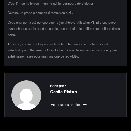
C’est l’imagination de l’homme qui lui permettra de s’élever
Comme un grand oiseau en direction du ciel »
Cette chanson a été conçue pour le jeu vidéo Civilisation VI. Elle est jouée
avant chaque partie pendant que le joueur choisit les différentes options de sa
partie.
Très vite, elle interpella pour sa beauté et fut connue au-delà du monde
vidéoludique. Elle permit à Christopher Tin de décrocher un oscar, ce qui est
extrêmement rare pour une musique de jeu vidéo.
Écrit par :
Cecile Piaton
Voir tous les articles