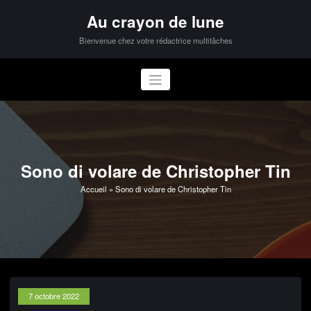
Aller
Au crayon de lune
au
contenu
Bienvenue chez votre rédactrice multitâches
Sono di volare de Christopher Tin
Accueil
»
Sono di volare de Christopher Tin
7 octobre 2022