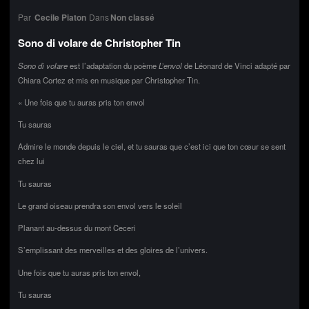
Par
Cecile Piaton
Dans
Non classé
Sono di volare de Christopher Tin
Sono di volare
est l’adaptation du poème
L’envol
de Léonard de Vinci adapté par
Chiara Cortez et mis en musique par Christopher Tin.
« Une fois que tu auras pris ton envol
Tu sauras
Admire le monde depuis le ciel, et tu sauras que c’est ici que ton cœur se sent
chez lui
Tu sauras
Le grand oiseau prendra son envol vers le soleil
Planant au-dessus du mont Ceceri
S’emplissant des merveilles et des gloires de l’univers.
Une fois que tu auras pris ton envol,
Tu sauras